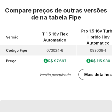
Compare preços de outras versões
de
na tabela Fipe
Pro 1.5 16v Tur
T 1.5 16v Flex
Hibrido Hev
Versão
Automatico
Automatico
Código Fipe
073024-6
093009-1
Preço
R$ 97.697
R$ 115.930
Mais detalhes
Versão pesquisada