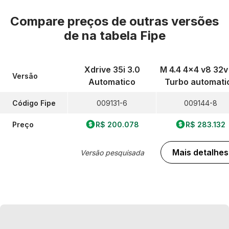
Compare preços de outras versões
de
na tabela Fipe
Xdrive 35i 3.0
M 4.4 4x4 v8 32v 
Versão
Automatico
Turbo automati
Código Fipe
009131-6
009144-8
Preço
R$ 200.078
R$ 283.132
Mais detalhes
Versão pesquisada