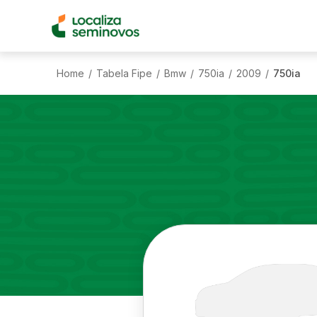
Home
Tabela Fipe
Bmw
750ia
2009
750ia
/
/
/
/
/