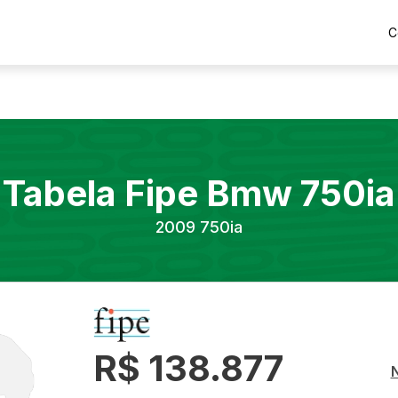
C
Tabela Fipe
Bmw
750ia
2009
750ia
R$ 138.877