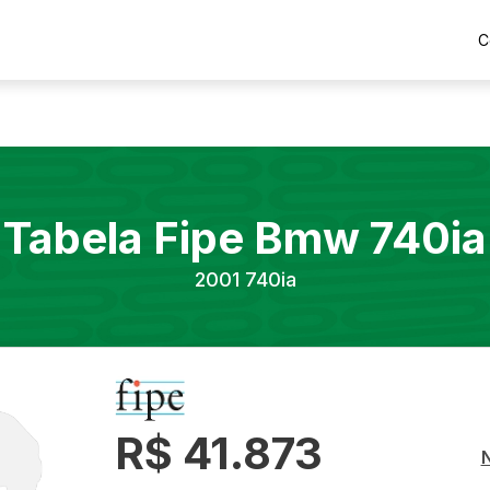
C
Tabela Fipe
Bmw
740ia
2001
740ia
R$ 41.873