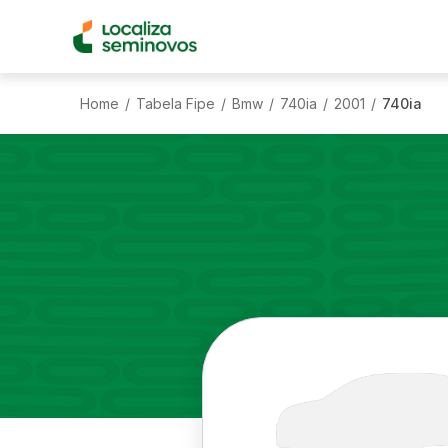
Home
Tabela Fipe
Bmw
740ia
2001
740ia
/
/
/
/
/