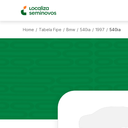
Home
Tabela Fipe
Bmw
540ia
1997
540ia
/
/
/
/
/