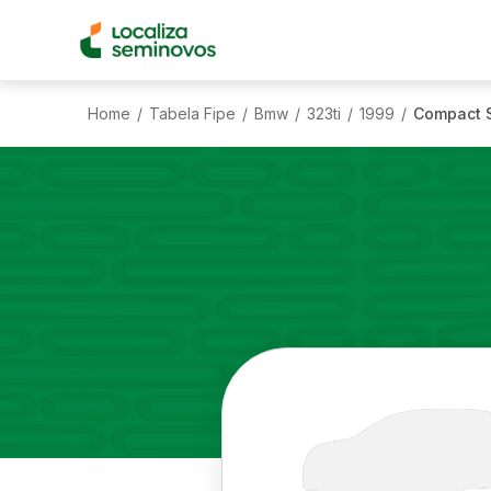
Home
Tabela Fipe
Bmw
323ti
1999
Compact 
/
/
/
/
/