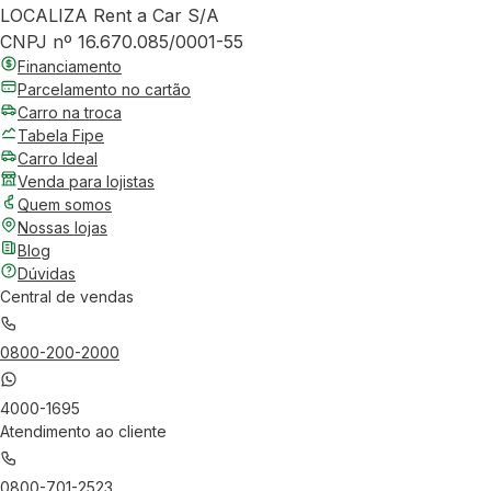
LOCALIZA Rent a Car S/A
CNPJ nº 16.670.085/0001-55
Financiamento
Parcelamento no cartão
Carro na troca
Tabela Fipe
Carro Ideal
Venda para lojistas
Quem somos
Nossas lojas
Blog
Dúvidas
Central de vendas
0800-200-2000
4000-1695
Atendimento ao cliente
0800-701-2523