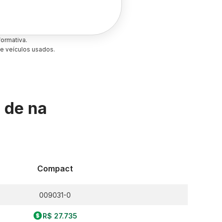
ormativa.
e veículos usados.
s de
na
Compact
009031-0
R$ 27.735