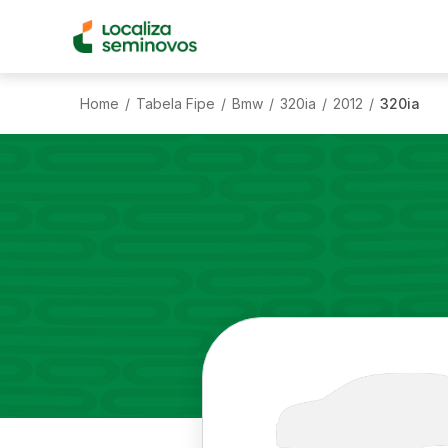
Home
Tabela Fipe
Bmw
320ia
2012
320ia
/
/
/
/
/