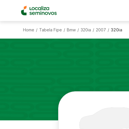
Home
Tabela Fipe
Bmw
320ia
2007
320ia
/
/
/
/
/