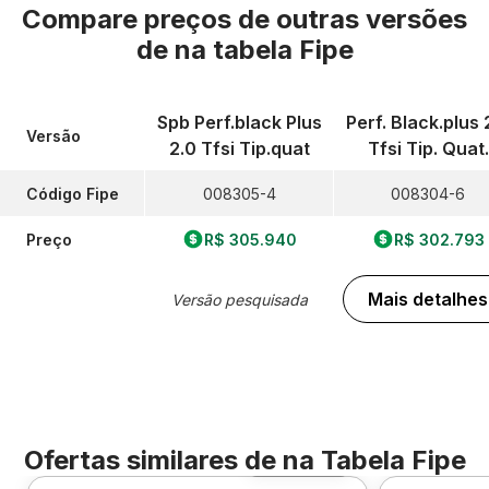
Compare preços de outras versões
de
na tabela Fipe
Spb Perf.black Plus
Perf. Black.plus 
Versão
2.0 Tfsi Tip.quat
Tfsi Tip. Quat.
Código Fipe
008305-4
008304-6
Preço
R$ 305.940
R$ 302.793
Mais detalhes
Versão pesquisada
Ofertas similares de
na Tabela Fipe
Foto 360º