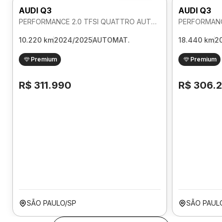
AUDI Q3
AUDI Q3
PERFORMANCE 2.0 TFSI QUATTRO AUTOMATICO
10.220 km
2024/2025
AUTOMAT.
18.440 km
2
Premium
Premium
R$ 311.990
R$ 306.
SÃO PAULO/SP
SÃO PAUL