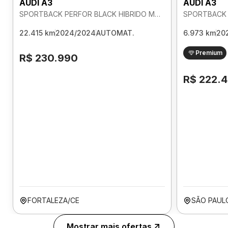
AUDI A3
AUDI A3
SPORTBACK PERFOR BLACK HIBRIDO MHEV 2.0 AUTOMATICO
22.415 km
2024/2024
AUTOMAT.
6.973 km
20
Premium
R$ 230.990
R$ 222.
FORTALEZA/CE
SÃO PAUL
Mostrar mais ofertas