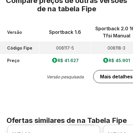
Compare preços de outras versões
de
na tabela Fipe
Sportback 2.0 1
Sportback 1.6
Versão
Tfsi Manual
Código Fipe
008117-5
008118-3
Preço
R$ 41.627
R$ 45.901
Mais detalhes
Versão pesquisada
Ofertas similares de
na Tabela Fipe
Foto 360º