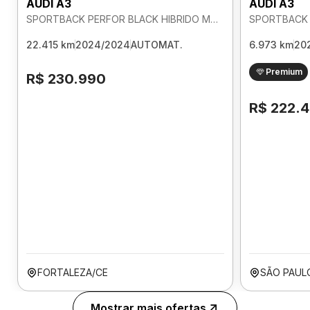
AUDI A3
AUDI A3
SPORTBACK PERFOR BLACK HIBRIDO MHEV 2.0 AUTOMATICO
22.415 km
2024/2024
AUTOMAT.
6.973 km
20
Premium
R$ 230.990
R$ 222.
FORTALEZA/CE
SÃO PAUL
Mostrar mais ofertas