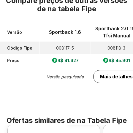
Compare preços de outras versões
de
na tabela Fipe
Sportback 2.0 1
Sportback 1.6
Versão
Tfsi Manual
Código Fipe
008117-5
008118-3
Preço
R$ 41.627
R$ 45.901
Mais detalhes
Versão pesquisada
Ofertas similares de
na Tabela Fipe
Foto 360º