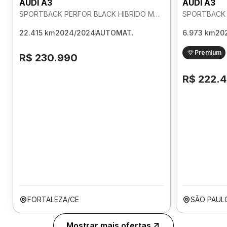
AUDI A3
AUDI A3
SPORTBACK PERFOR BLACK HIBRIDO MHEV 2.0 AUTOMATICO
22.415 km
2024/2024
AUTOMAT.
6.973 km
20
Premium
R$ 230.990
R$ 222.
FORTALEZA/CE
SÃO PAUL
Mostrar mais ofertas