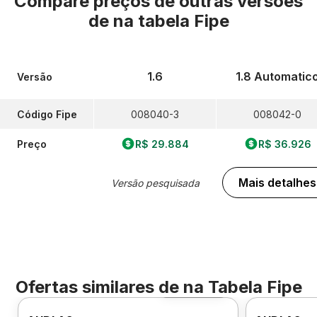
Compare preços de outras versões
de
na tabela Fipe
1.6
1.8 Automatic
Versão
Código Fipe
008040-3
008042-0
Preço
R$ 29.884
R$ 36.926
Mais detalhes
Versão pesquisada
Ofertas similares de
na Tabela Fipe
Foto 360º