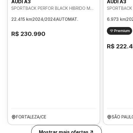
AUDI A3
AUDI A3
SPORTBACK PERFOR BLACK HIBRIDO MHEV 2.0 AUTOMATICO
22.415 km
2024/2024
AUTOMAT.
6.973 km
20
Premium
R$ 230.990
R$ 222.
FORTALEZA/CE
SÃO PAUL
Mostrar mais ofertas