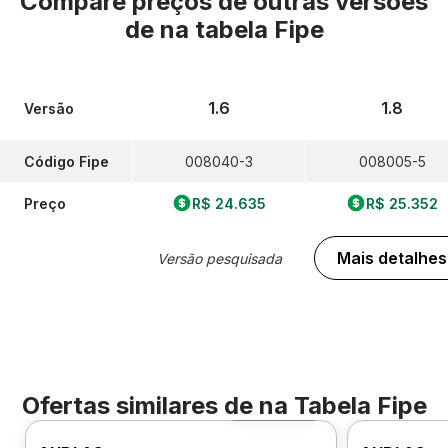
Compare preços de outras versões
de
na tabela Fipe
1.6
1.8
Versão
Código Fipe
008040-3
008005-5
Preço
R$ 24.635
R$ 25.352
Mais detalhes
Versão pesquisada
Ofertas similares de
na Tabela Fipe
Foto 360º