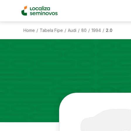
Home
Tabela Fipe
Audi
80
1994
2.0
/
/
/
/
/