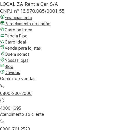
LOCALIZA Rent a Car S/A
CNPJ nº 16.670.085/0001-55
Financiamento
Parcelamento no cartão
Carro na troca
Tabela Fipe
Carro Ideal
Venda para lojistas
Quem somos
Nossas lojas
Blog
Dúvidas
Central de vendas
0800-200-2000
4000-1695
Atendimento ao cliente
0800-701-2523