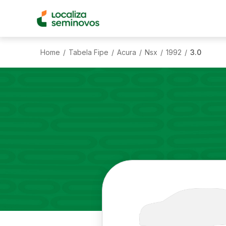
Home
Tabela Fipe
Acura
Nsx
1992
3.0
/
/
/
/
/