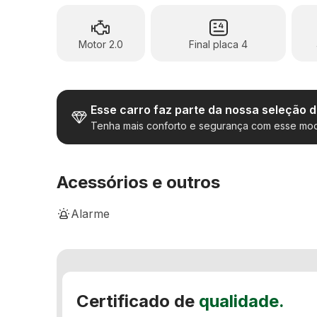
Motor 2.0
Final placa 4
Esse carro faz parte da nossa seleção 
Tenha mais conforto e segurança com esse mod
Acessórios e outros
Alarme
Assistente de Partida em Rampa
Comando de áudio e telefone no volante
Certificado de
qualidade.
Direção elétrica