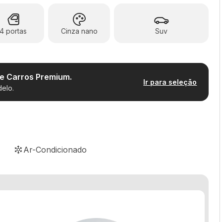
4 portas
Cinza nano
Suv
de Carros Premium.
Ir para seleção
elo.
Ar-Condicionado
Bancos de couro
Controle de estabilidade
Sensor de chuva