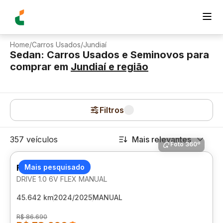
Home
/
Carros Usados
/
Jundiaí
Sedan: Carros Usados e Seminovos para
comprar
em
Jundiaí
e região
Filtros
357 veículos
Mais relevantes
Foto 360º
FIAT CRONOS
Mais pesquisado
DRIVE 1.0 6V FLEX MANUAL
45.642 km
2024/2025
MANUAL
R$ 86.690