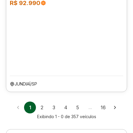
R$ 92.990
JUNDIAÍ/SP
1
2
3
4
5
…
16
Exibindo
1 - 0
de
357
veículos