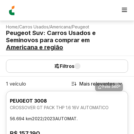
Home
/
Carros Usados
/
Americana
/
Peugeot
Peugeot Suv: Carros Usados e
Seminovos para comprar
em
Americana
e região
Filtros
1 veículo
Mais relevantes
Foto 360º
PEUGEOT 3008
CROSSOVER GT PACK THP 1.6 16V AUTOMATICO
56.694 km
2022/2023
AUTOMAT.
R$ 157.190