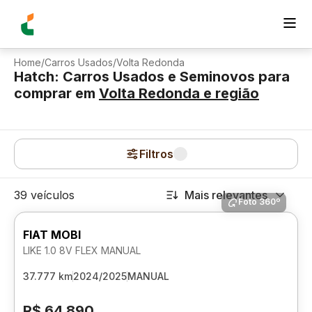
Home
/
Carros Usados
/
Volta Redonda
Hatch: Carros Usados e Seminovos para
comprar
em
Volta Redonda
e região
Filtros
39 veículos
Mais relevantes
Foto 360º
FIAT MOBI
LIKE 1.0 8V FLEX MANUAL
37.777 km
2024/2025
MANUAL
R$ 64.890