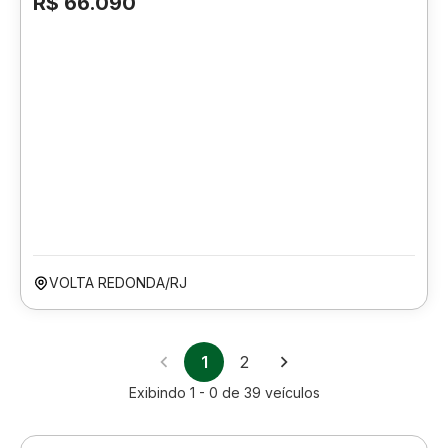
R$ 66.090
VOLTA REDONDA/RJ
1
2
Exibindo
1 - 0
de
39
veículos