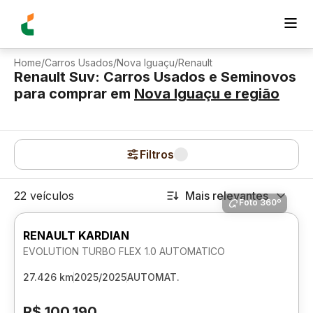
Home
/
Carros Usados
/
Nova Iguaçu
/
Renault
Renault Suv: Carros Usados e Seminovos
para comprar
em
Nova Iguaçu
e região
Filtros
22 veículos
Mais relevantes
Foto 360º
RENAULT KARDIAN
EVOLUTION TURBO FLEX 1.0 AUTOMATICO
27.426 km
2025/2025
AUTOMAT.
R$ 100.190