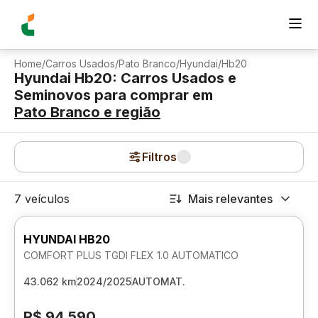
Home
/
Carros Usados
/
Pato Branco
/
Hyundai
/
Hb20
Hyundai Hb20: Carros Usados e
Seminovos para comprar
em
Pato Branco
e região
Filtros
7 veículos
Mais relevantes
HYUNDAI HB20
COMFORT PLUS TGDI FLEX 1.0 AUTOMATICO
43.062 km
2024/2025
AUTOMAT.
R$ 94.590