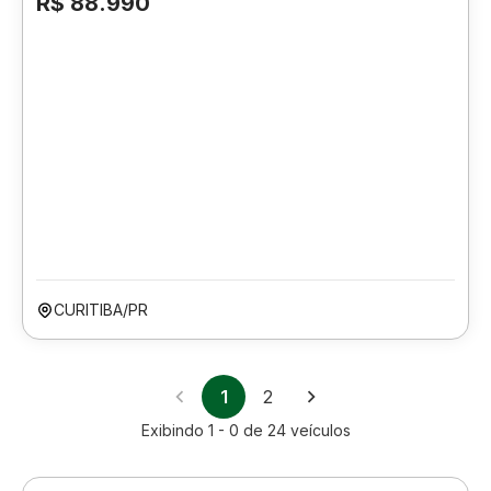
R$ 88.990
CURITIBA/PR
1
2
Exibindo
1 - 0
de
24
veículos