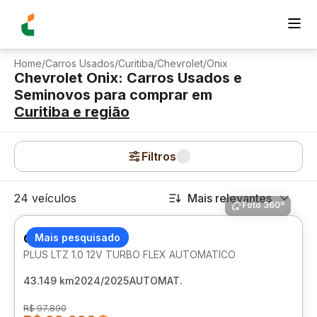
Home
/
Carros Usados
/
Curitiba
/
Chevrolet
/
Onix
Chevrolet Onix: Carros Usados e
Seminovos para comprar
em
Curitiba
e região
Filtros
24 veículos
Mais relevantes
Foto 360º
CHEVROLET ONIX
Mais pesquisado
PLUS LTZ 1.0 12V TURBO FLEX AUTOMATICO
43.149 km
2024/2025
AUTOMAT.
R$ 97.890