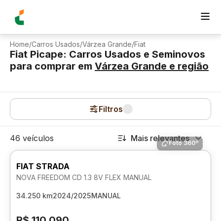
Home
/
Carros Usados
/
Várzea Grande
/
Fiat
Fiat Picape: Carros Usados e Seminovos
para comprar
em
Várzea Grande
e região
Filtros
46 veículos
Mais relevantes
Foto 360º
FIAT STRADA
NOVA FREEDOM CD 1.3 8V FLEX MANUAL
34.250 km
2024/2025
MANUAL
R$ 110.090