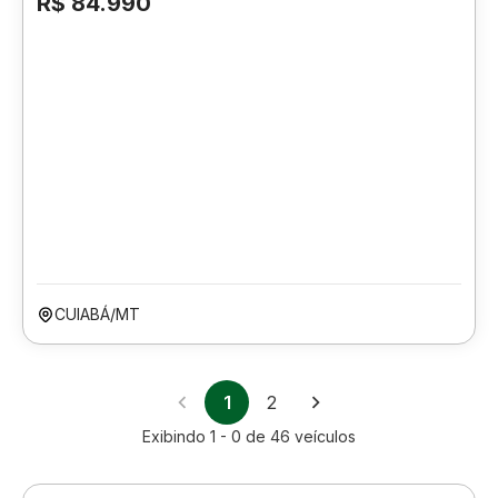
R$ 84.990
CUIABÁ/MT
1
2
Exibindo
1 - 0
de
46
veículos