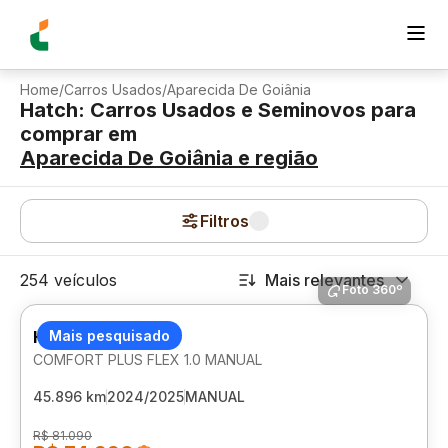
Home
/
Carros Usados
/
Aparecida De Goiânia
Hatch: Carros Usados e Seminovos para
comprar
em
Aparecida De Goiânia
e região
Filtros
254 veículos
Mais relevantes
Foto 360º
HYUNDAI HB20
Mais pesquisado
COMFORT PLUS FLEX 1.0 MANUAL
45.896 km
2024/2025
MANUAL
R$ 81.090