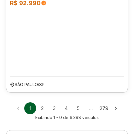
R$ 92.990
SÃO PAULO/SP
1
2
3
4
5
…
279
Exibindo
1 - 0
de
6.398
veículos