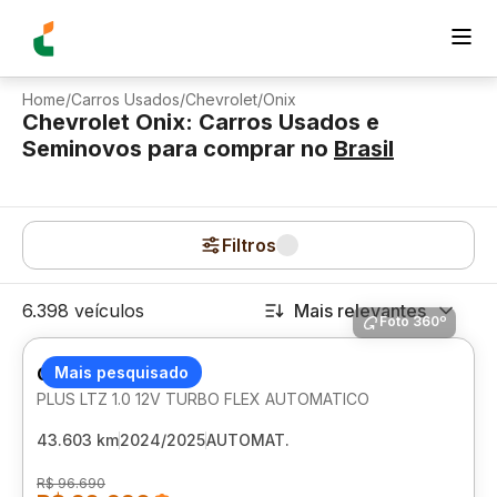
Home
/
Carros Usados
/
Chevrolet
/
Onix
Chevrolet Onix: Carros Usados e
Seminovos para comprar
no
Brasil
Filtros
6.398 veículos
Mais relevantes
Foto 360º
CHEVROLET ONIX
Mais pesquisado
PLUS LTZ 1.0 12V TURBO FLEX AUTOMATICO
43.603 km
2024/2025
AUTOMAT.
R$ 96.690