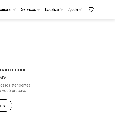
omprar
Serviços
Localiza
Ajuda
carro com
cas
nossos atendentes
e você procura.
ros